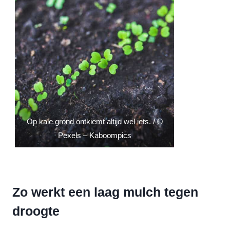
Op kale grond ontkiemt altijd wel iets. / ©
Pexels – Kaboompics
Zo werkt een laag mulch tegen
droogte