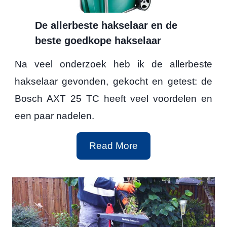
e
De allerbeste hakselaar en de
s
beste goedkope hakselaar
o
Na veel onderzoek heb ik de allerbeste
o
hakselaar gevonden, gekocht en getest: de
r
Bosch AXT 25 TC heeft veel voordelen en
t
een paar nadelen.
e
n
D
Read More
h
e
a
a
k
l
s
l
e