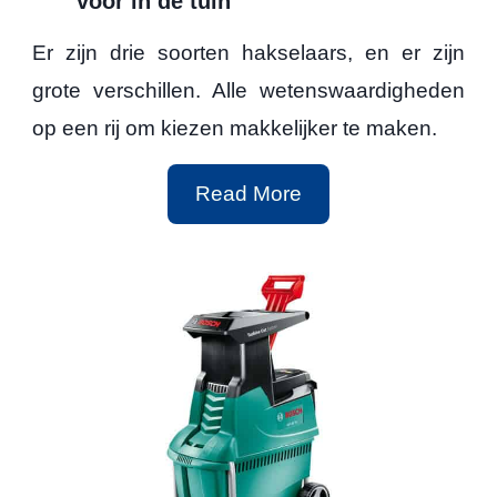
voor in de tuin
Er zijn drie soorten hakselaars, en er zijn
grote verschillen. Alle wetenswaardigheden
op een rij om kiezen makkelijker te maken.
E
Read More
r
z
i
j
n
d
r
i