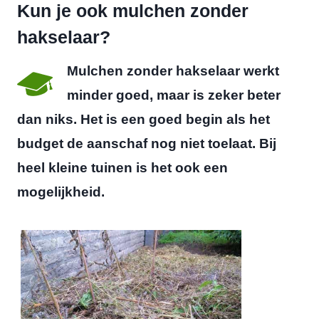
a
Kun je ook mulchen zonder
t
r
a
hakselaar?
u
u
r
i
i
Mulchen zonder hakselaar werkt
e
n
k
minder goed, maar is zeker beter
n
e
dan niks. Het is een goed begin als het
d
n
budget de aanschaf nog niet toelaat. Bij
e
o
heel kleine tuinen is het ook een
b
n
mogelijkheid.
e
d
s
e
t
r
e
h
g
o
o