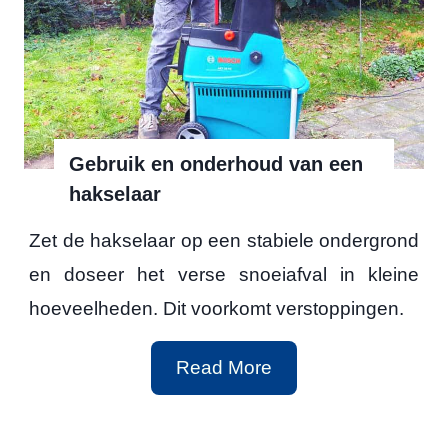
e
l
r
a
b
a
e
r
s
s
Gebruik en onderhoud van een
t
hakselaar
v
e
o
Zet de hakselaar op een stabiele ondergrond
h
o
en doseer het verse snoeiafval in kleine
a
r
hoeveelheden. Dit voorkomt verstoppingen.
k
i
s
n
G
Read More
e
d
e
l
e
b