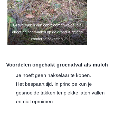
u
e
d
d
v
k
Grove mulch van een bloemenweide, die
a
direct na het maaien op de grond is gelegd
o
n
zonder te hakselen.
p
e
e
e
h
Voordelen ongehakt groenafval als mulch
n
a
h
Je hoeft geen hakselaar te kopen.
k
a
Het bespaart tijd. In principe kun je
s
k
gesnoeide takken ter plekke laten vallen
e
s
en niet opruimen.
l
e
a